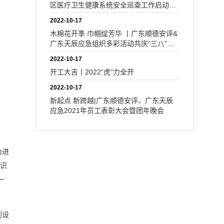
区医疗卫生健康系统安全巡查工作启动培
训会圆满举办
2022-10-17
木棉花开季 巾帼绽芳华 丨广东顺德安评&
广东天辰应急组织多彩活动共庆“三八”女
神节
2022-10-17
开工大吉丨2022“虎”力全开
2022-10-17
新起点 新跨越|广东顺德安评、广东天辰
应急2021年员工表彰大会暨团年晚会
为进
辨识
一
别设