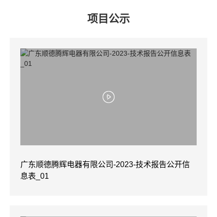
项目公示
广东顺德腾辉电器有限公司-2023-技术报告公开信
息表_01