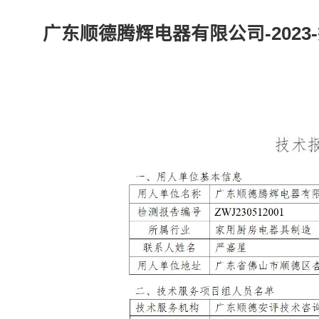
广东顺德腾辉电器有限公司-2023