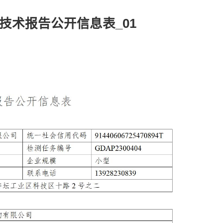
-技术报告公开信息表_01