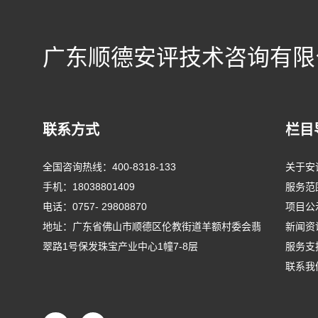
广东顺德安评技术咨询有限
联系方式
栏目
全国咨询热线：
400-8318-133
关于安
手机：
18038801409
服务范
电话：
0757- 29808870
项目公
地址：广东省佛山市顺德区伦教街道羊额村委会翡
新闻资
翠路1号保发珠宝产业中心1幢7-8层
服务支
联系我