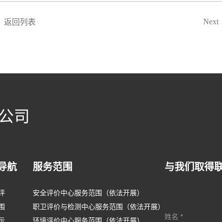
Next
返回列表
公司
导航
服务范围
与我们取得
评
安全评价中心服务范围（依法开展）
围
职卫评价与检测中心服务范围（依法开展）
示
环境评价中心服务范围（依法开展）