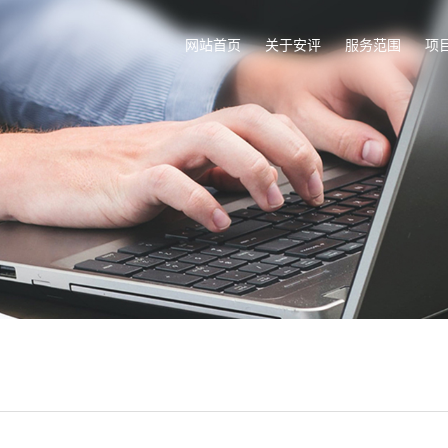
网站首页
关于安评
服务范围
项