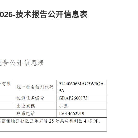
026-技术报告公开信息表