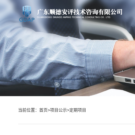
当前位置：
首页
>
项目公示
>
定期项目