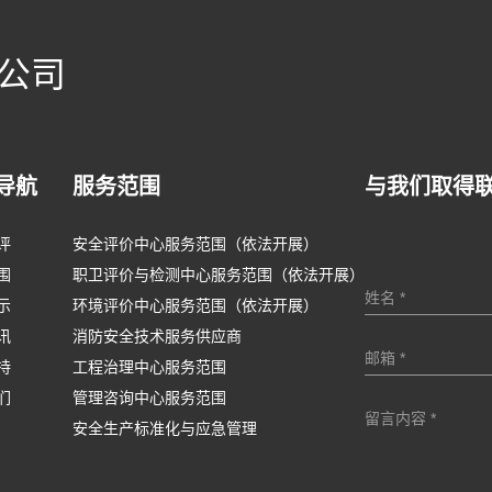
公司
导航
服务范围
与我们取得
评
安全评价中心服务范围（依法开展）
围
职卫评价与检测中心服务范围（依法开展）
示
环境评价中心服务范围（依法开展）
讯
消防安全技术服务供应商
持
工程治理中心服务范围
们
管理咨询中心服务范围
安全生产标准化与应急管理