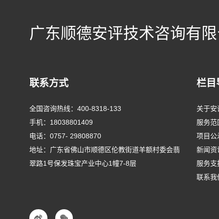
广东顺德安评技术咨询有限
联系方式
栏目
全国咨询热线：
400-8318-133
关于安
手机：
18038801409
服务范
电话：
0757- 29808870
项目公
地址：广东省佛山市顺德区伦教街道羊额村委会翡
新闻资
翠路1号保发珠宝产业中心1幢7-8层
服务支
联系我