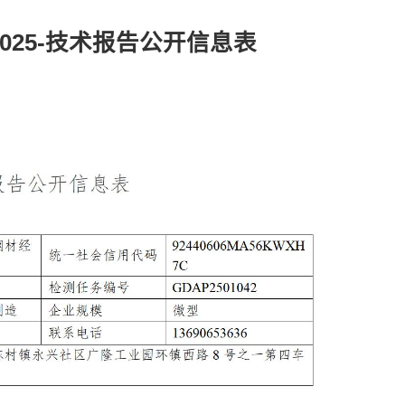
025-技术报告公开信息表