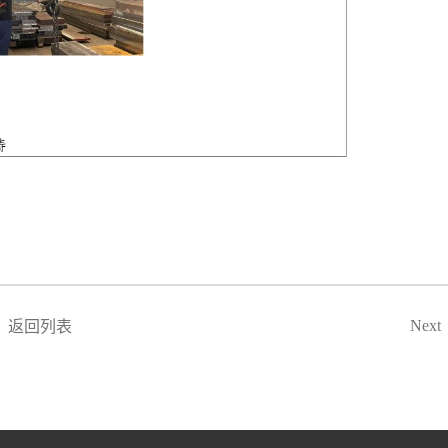
Next
返回列表