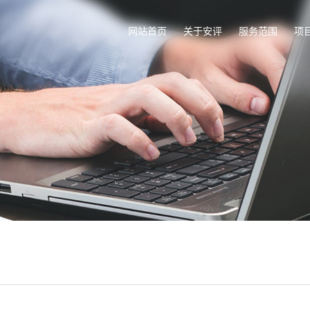
网站首页
关于安评
服务范围
项