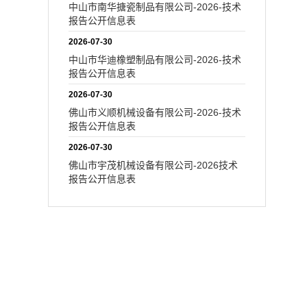
中山市南华搪瓷制品有限公司-2026-技术
报告公开信息表
2026-07-30
中山市华迪橡塑制品有限公司-2026-技术
报告公开信息表
2026-07-30
佛山市义顺机械设备有限公司-2026-技术
报告公开信息表
2026-07-30
佛山市宇茂机械设备有限公司-2026技术
报告公开信息表