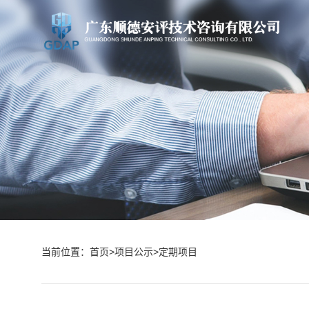
当前位置：
首页
>
项目公示
>
定期项目