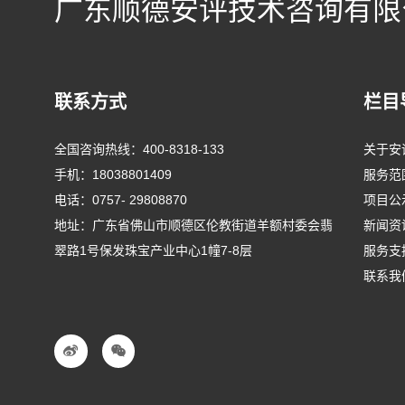
广东顺德安评技术咨询有限
联系方式
栏目
全国咨询热线：
400-8318-133
关于安
手机：
18038801409
服务范
电话：
0757- 29808870
项目公
地址：广东省佛山市顺德区伦教街道羊额村委会翡
新闻资
翠路1号保发珠宝产业中心1幢7-8层
服务支
联系我